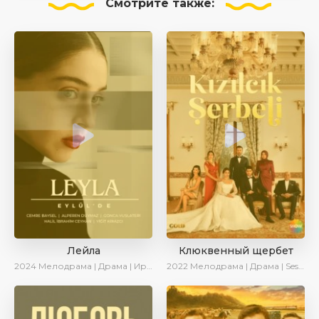
Смотрите
также:
Лейла
Клюквенный щербет
2024
Мелодрама | Драма | Ирина Котова | AveTurk | AlisaDirilis | Сериалы 2024
2022
Мелодрама | Драма | SesDizi