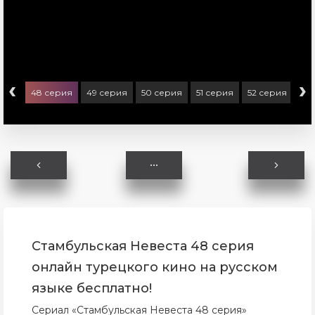
‹
›
ерия
48 серия
49 серия
50 серия
51 серия
52 серия
53
Стамбульская Невеста 48 серия
онлайн турецкого кино на русском
языке бесплатно!
Сериал «Стамбульская Невеста 48 серия»