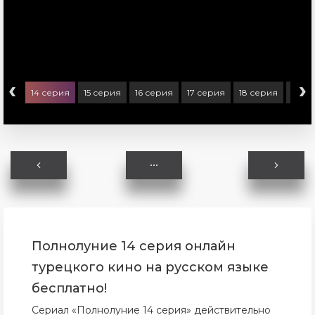
‹
›
ерия
14 серия
15 серия
16 серия
17 серия
18 серия
19 с
Полнолуние 14 серия онлайн
турецкого кино на русском языке
бесплатно!
Сериал «Полнолуние 14 серия» действительно