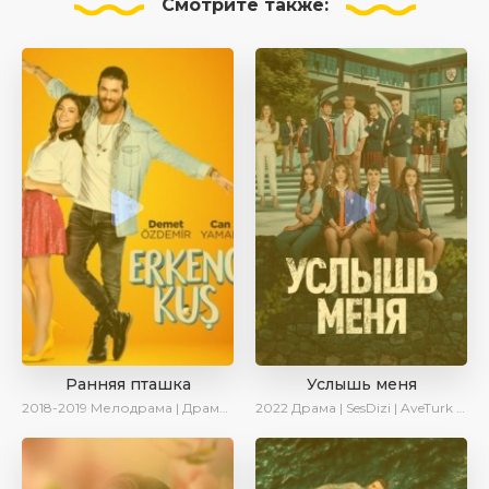
Смотрите
также:
Ранняя пташка
Услышь меня
2018-2019
Мелодрама | Драма | Комедия | SesDizi | Ирина Котова
2022
Драма | SesDizi | AveTurk | Turok1990