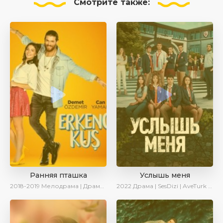
Смотрите
также:
Ранняя пташка
Услышь меня
2018-2019
Мелодрама | Драма | Комедия | SesDizi | Ирина Котова
2022
Драма | SesDizi | AveTurk | Turok1990