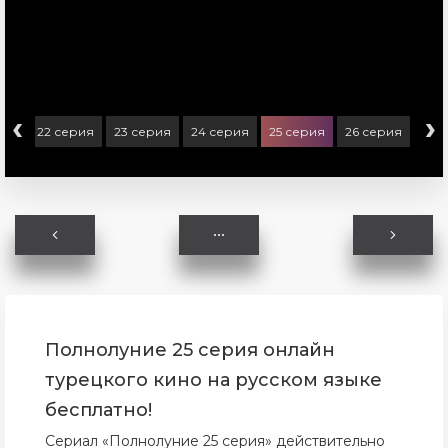
‹
›
рия
22 серия
23 серия
24 серия
25 серия
26 серия
Полнолуние 25 серия онлайн
турецкого кино на русском языке
бесплатно!
Сериал «Полнолуние 25 серия» действительно