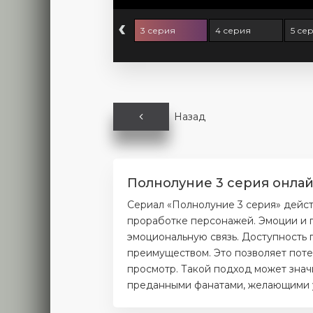
‹
серия
2 серия
3 серия
4 серия
5 се
Назад
Полнолуние 3 серия онлай
Сериал «Полнолуние 3 серия» дейс
проработке персонажей. Эмоции и п
эмоциональную связь. Доступность 
преимуществом. Это позволяет поте
просмотр. Такой подход может значи
преданными фанатами, желающими уз