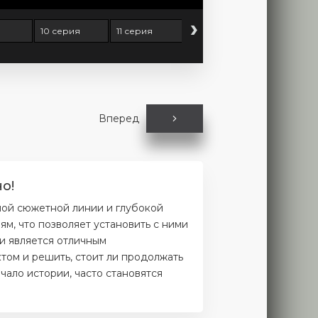
›
10 серия
11 серия
12 серия
13 серия
Вперед
о!
ной сюжетной линии и глубокой
м, что позволяет установить с ними
и является отличным
том и решить, стоит ли продолжать
чало истории, часто становятся