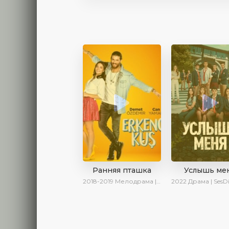
Ранняя пташка
Услышь ме
2018-2019
Мелодрама | Драма | Комедия | SesDizi | Ирина Котова
2022
Драма | SesDizi | AveTurk |