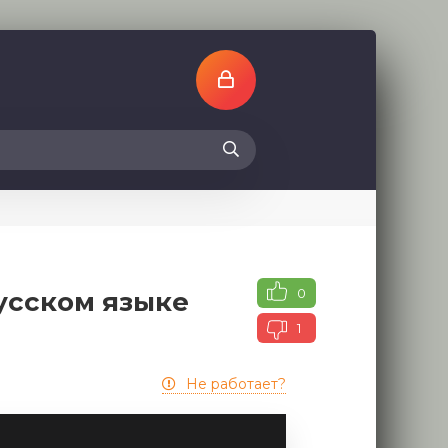
0
усском языке
1
Не работает?