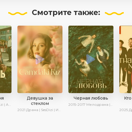
Смотрите
также:
ня
Девушка за
Черная любовь
Кто
стеклом
 Turok1990
2015-2017
Мелодрама | Ирина Котова
2021
Драма | SesDizi | Ирина Котова
2025
Драм