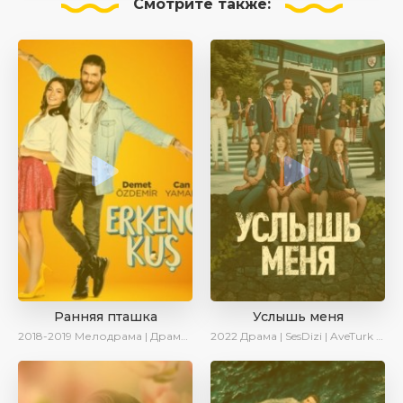
Смотрите
также:
Ранняя пташка
Услышь меня
2018-2019
Мелодрама | Драма | Комедия | SesDizi | Ирина Котова
2022
Драма | SesDizi | AveTurk | Turok1990