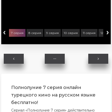
‹
›
ерия
7 серия
8 серия
9 серия
10 серия
11 серия
12 сер
Полнолуние 7 серия онлайн
турецкого кино на русском языке
бесплатно!
Сериал «Полнолуние 7 серия» действительно