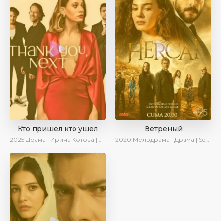
Кто пришел кто ушел
Ветреный
2025
Драма | Ирина Котова | Новинки | Сериалы 2025
2020
Мелодрама | Драма | SesDizi | Ирина Котова | AveTurk