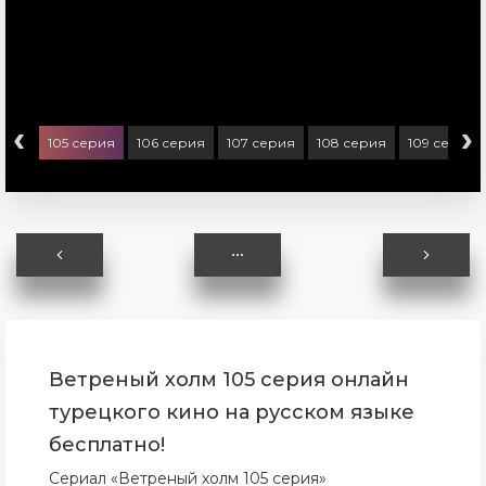
‹
›
ерия
105 серия
106 серия
107 серия
108 серия
109 серия
Ветреный холм 105 серия онлайн
турецкого кино на русском языке
бесплатно!
Сериал «Ветреный холм 105 серия»