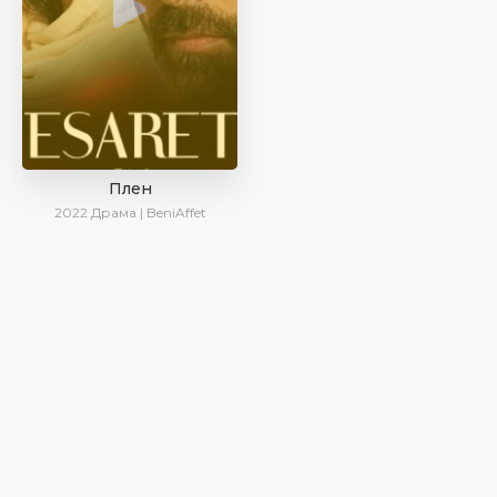
Плен
2022
Драма | BeniAffet