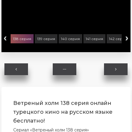
‹
›
ерия
138 серия
139 серия
140 серия
141 серия
142 серия
Ветреный холм 138 серия онлайн
турецкого кино на русском языке
бесплатно!
Сериал «Ветреный холм 138 серия»