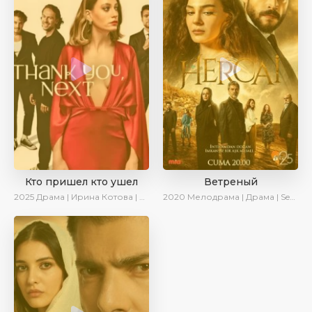
Кто пришел кто ушел
Ветреный
2025
Драма | Ирина Котова | Новинки | Сериалы 2025
2020
Мелодрама | Драма | SesDizi | Ирина Котова | AveTurk