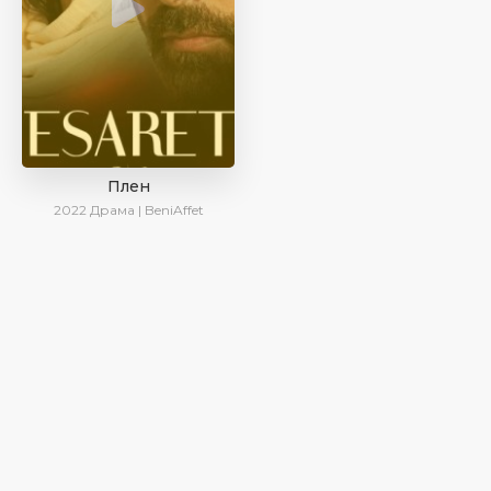
Плен
2022
Драма | BeniAffet