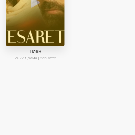
Плен
2022
Драма | BeniAffet