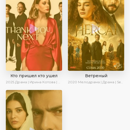
Кто пришел кто ушел
Ветреный
2025
Драма | Ирина Котова | Новинки | Сериалы 2025
2020
Мелодрама | Драма | SesDizi | Ирина Котова | AveTurk