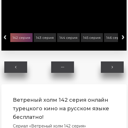
‹
›
ерия
142 серия
143 серия
144 серия
145 серия
146 серия
Ветреный холм 142 серия онлайн
турецкого кино на русском языке
бесплатно!
Сериал «Ветреный холм 142 серия»