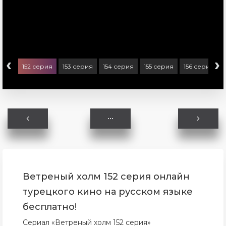
‹
›
ерия
152 серия
153 серия
154 серия
155 серия
156 серия
Ветреный холм 152 серия онлайн
турецкого кино на русском языке
бесплатно!
Сериал «Ветреный холм 152 серия»