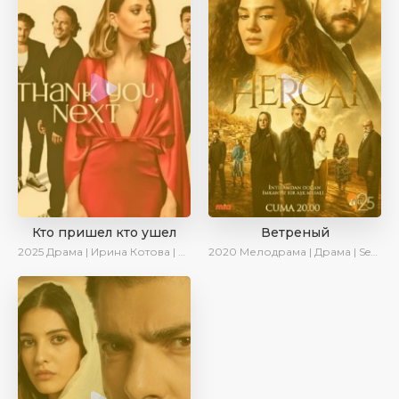
Кто пришел кто ушел
Ветреный
2025
Драма | Ирина Котова | Новинки | Сериалы 2025
2020
Мелодрама | Драма | SesDizi | Ирина Котова | AveTurk