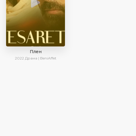
Плен
2022
Драма | BeniAffet