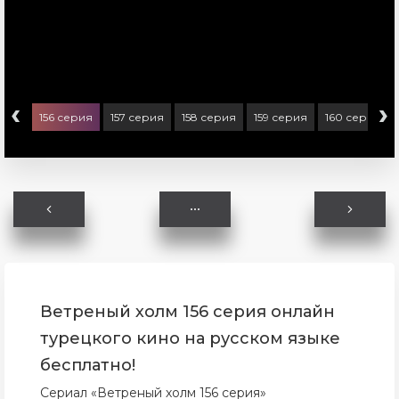
‹
›
ерия
156 серия
157 серия
158 серия
159 серия
160 серия
Ветреный холм 156 серия онлайн
турецкого кино на русском языке
бесплатно!
Сериал «Ветреный холм 156 серия»