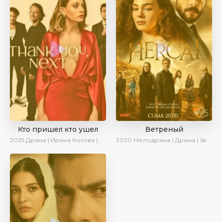
Кто пришел кто ушел
Ветреный
2025
Драма | Ирина Котова | Новинки | Сериалы 2025
2020
Мелодрама | Драма | SesDizi | Ирина Котова | AveTurk