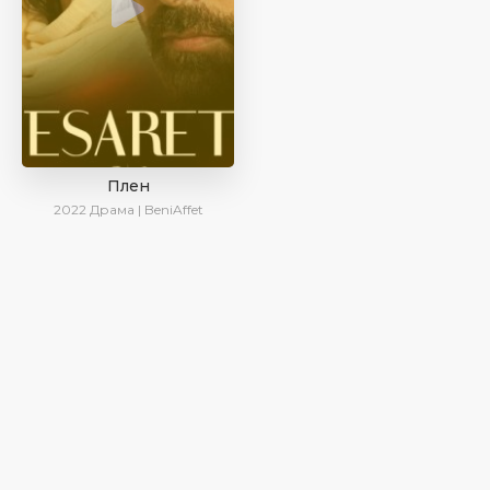
Плен
2022
Драма | BeniAffet