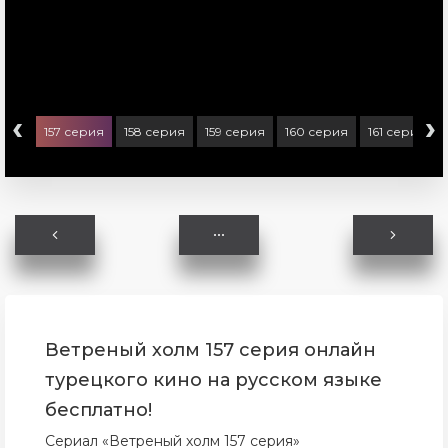
‹
›
ерия
157 серия
158 серия
159 серия
160 серия
161 серия
Ветреный холм 157 серия онлайн
турецкого кино на русском языке
бесплатно!
Сериал «Ветреный холм 157 серия»