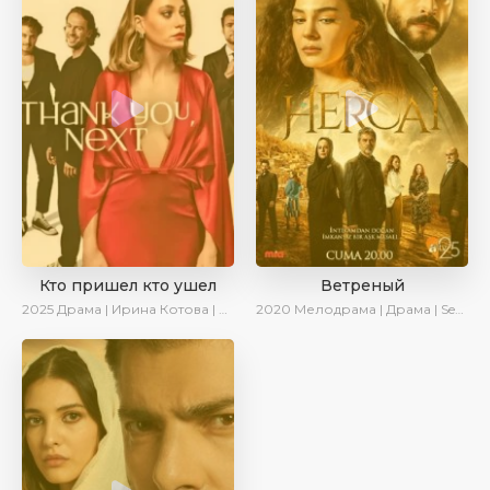
Кто пришел кто ушел
Ветреный
2025
Драма | Ирина Котова | Новинки | Сериалы 2025
2020
Мелодрама | Драма | SesDizi | Ирина Котова | AveTurk