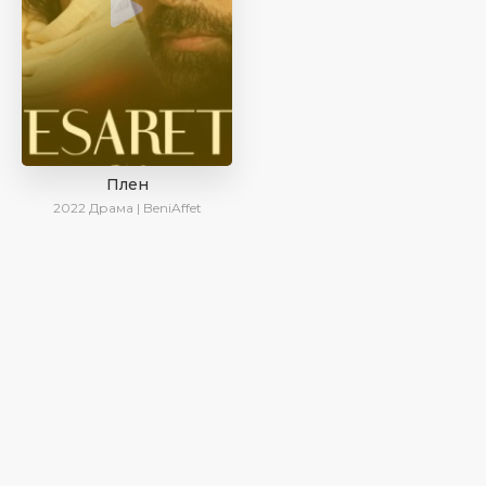
Плен
2022
Драма | BeniAffet