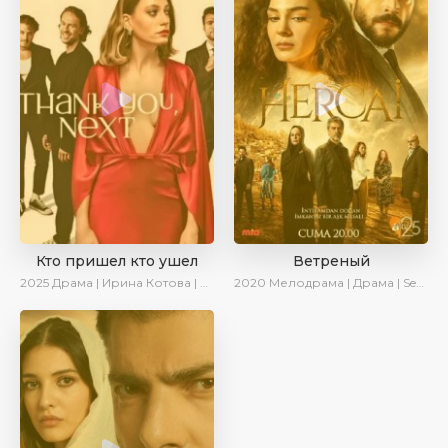
Кто пришел кто ушел
Ветреный
2025
Драма | Ирина Котова | Новинки | Сериалы 2025
2020
Мелодрама | Драма | SesDizi | Ирина Котова | AveTurk