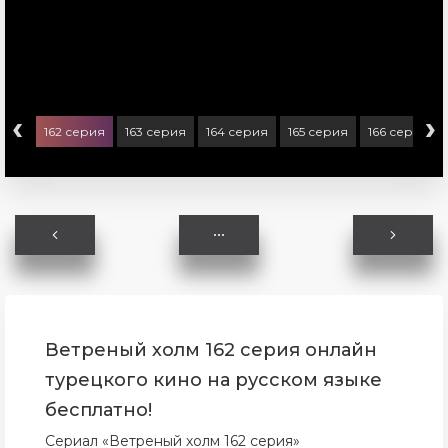
‹
›
ерия
162 серия
163 серия
164 серия
165 серия
166 серия
Ветреный холм 162 серия онлайн
турецкого кино на русском языке
бесплатно!
Сериал «Ветреный холм 162 серия»