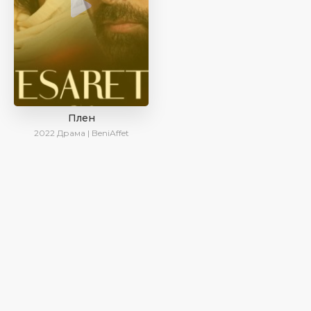
Плен
2022
Драма | BeniAffet