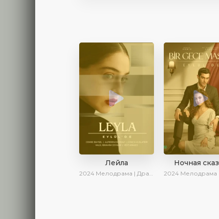
Лейла
Ночная ска
2024
Мелодрама | Драма | Ирина Котова | AveTurk | AlisaDirilis | Сериалы 2024
2024
Мелодрама | Драма | Сер