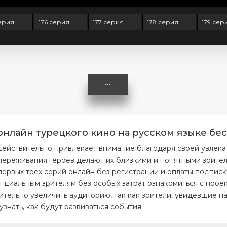
серия
176 серия
177 серия
178 серия
179 сер
онлайн турецкого кино на русском языке бес
действительно привлекает внимание благодаря своей увлек
ереживания героев делают их близкими и понятными зрителя
первых трех серий онлайн без регистрации и оплаты подписк
нциальным зрителям без особых затрат ознакомиться с проек
тельно увеличить аудиторию, так как зрители, увидевшие на
нать, как будут развиваться события.