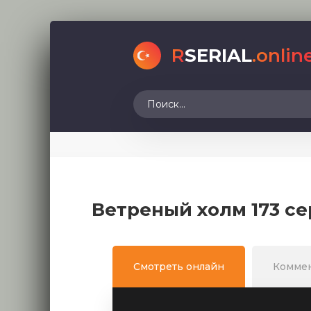
R
SERIAL
.onlin
Ветреный холм 173 се
Смотреть онлайн
Комме