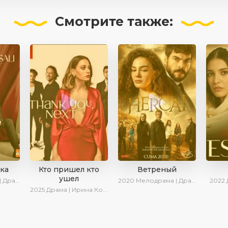
Смотрите
также:
зка
Кто пришел кто
Ветреный
ушел
иалы 2024
2020
Мелодрама | Драма | SesDizi | Ирина Котова | AveTurk
2022
2025
Драма | Ирина Котова | Новинки | Сериалы 2025