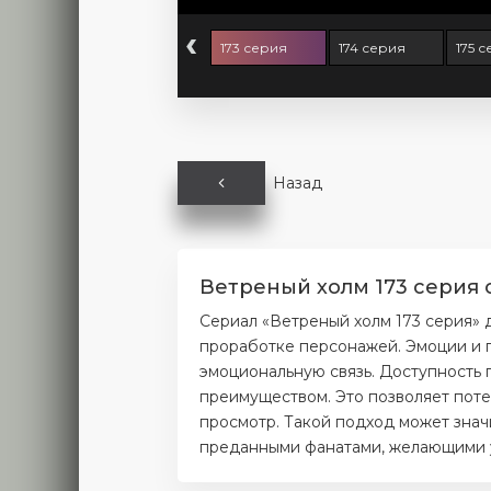
‹
1 серия
172 серия
173 серия
174 серия
175 
Назад
Ветреный холм 173 серия 
Сериал «Ветреный холм 173 серия» 
проработке персонажей. Эмоции и п
эмоциональную связь. Доступность 
преимуществом. Это позволяет поте
просмотр. Такой подход может значи
преданными фанатами, желающими уз