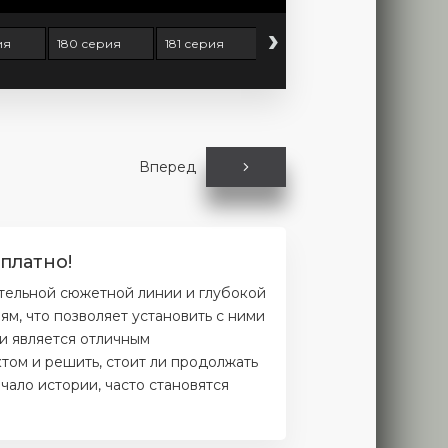
›
ия
180 серия
181 серия
182 серия
183 серия
Вперед
платно!
ательной сюжетной линии и глубокой
м, что позволяет установить с ними
и является отличным
том и решить, стоит ли продолжать
чало истории, часто становятся