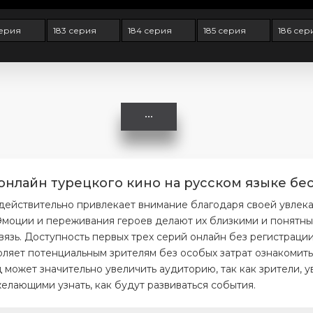
серия
183 серия
184 серия
185 серия
186 сер
онлайн турецкого кино на русском языке бес
 действительно привлекает внимание благодаря своей увлек
моции и переживания героев делают их близкими и понятным
вязь. Доступность первых трех серий онлайн без регистраци
ляет потенциальным зрителям без особых затрат ознакомитьс
 может значительно увеличить аудиторию, так как зрители, 
елающими узнать, как будут развиваться события.