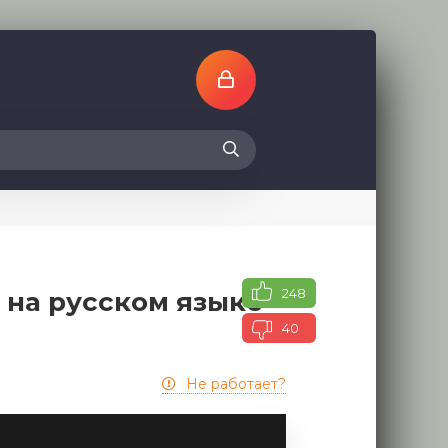
248
 на русском языке
40
Не работает?