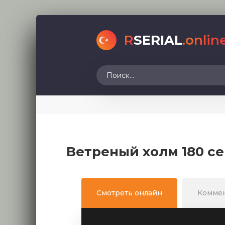
R
SERIAL
.onlin
Ветреный холм 180 се
Смотреть онлайн
Комме