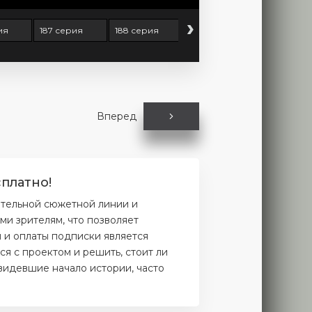
›
ия
187 серия
188 серия
189 серия
190 серия
Вперед
платно!
ательной сюжетной линии и
и зрителям, что позволяет
и и оплаты подписки является
я с проектом и решить, стоит ли
увидевшие начало истории, часто