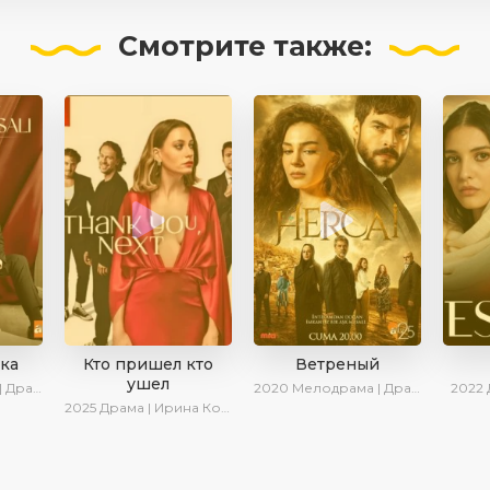
Смотрите
также:
зка
Кто пришел кто
Ветреный
ушел
иалы 2024
2020
Мелодрама | Драма | SesDizi | Ирина Котова | AveTurk
2022
2025
Драма | Ирина Котова | Новинки | Сериалы 2025