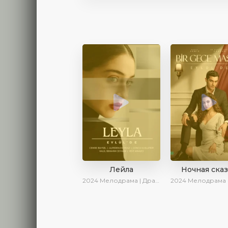
Лейла
Ночная ска
2024
Мелодрама | Драма | Ирина Котова | AveTurk | AlisaDirilis | Сериалы 2024
2024
Мелодрама | Драма | Сер