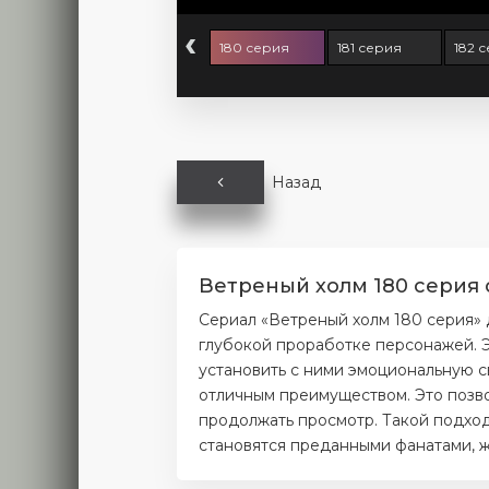
‹
78 серия
179 серия
180 серия
181 серия
182 
Назад
Ветреный холм 180 серия 
Сериал «Ветреный холм 180 серия»
глубокой проработке персонажей. Э
установить с ними эмоциональную с
отличным преимуществом. Это позво
продолжать просмотр. Такой подход
становятся преданными фанатами, ж