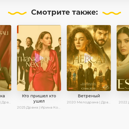
Смотрите
также:
зка
Кто пришел кто
Ветреный
ушел
иалы 2024
2020
Мелодрама | Драма | SesDizi | Ирина Котова | AveTurk
2022
2025
Драма | Ирина Котова | Новинки | Сериалы 2025