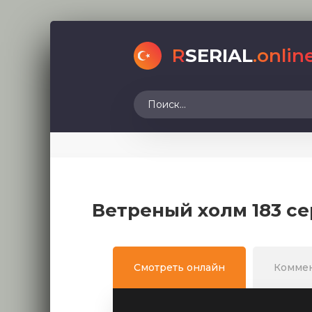
R
SERIAL
.onlin
Ветреный холм 183 се
Смотреть онлайн
Комме