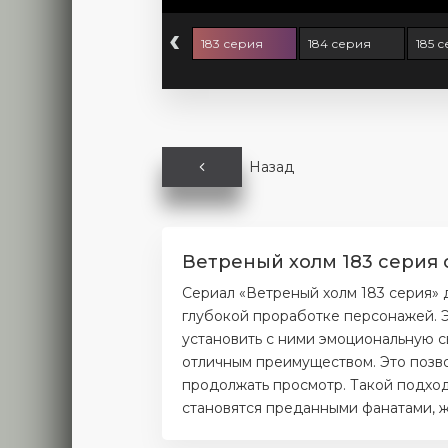
‹
1 серия
182 серия
183 серия
184 серия
185 
Назад
Ветреный холм 183 серия 
Сериал «Ветреный холм 183 серия» 
глубокой проработке персонажей. Э
установить с ними эмоциональную с
отличным преимуществом. Это позво
продолжать просмотр. Такой подход
становятся преданными фанатами, ж