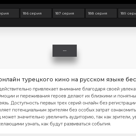
серия
186 серия
187 серия
188 серия
189 сер
онлайн турецкого кино на русском языке бес
действительно привлекает внимание благодаря своей увлек
моции и переживания героев делают их близкими и понятным
вязь. Доступность первых трех серий онлайн без регистраци
ляет потенциальным зрителям без особых затрат ознакомитьс
 может значительно увеличить аудиторию, так как зрители, 
елающими узнать, как будут развиваться события.