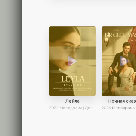
Лейла
Ночная ска
2024
Мелодрама | Драма | Ирина Котова | AveTurk | AlisaDirilis | Сериалы 2024
2024
Мелодрама | Драма | Сер