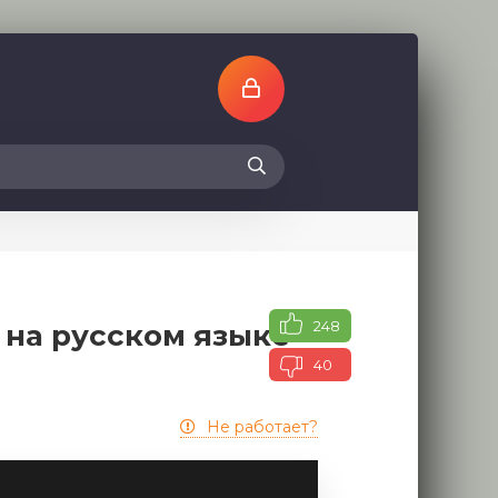
248
 на русском языке
40
Не работает?