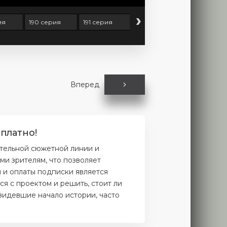
›
ия
190 серия
191 серия
192 серия
193 серия
Вперед
платно!
ательной сюжетной линии и
и зрителям, что позволяет
и и оплаты подписки является
я с проектом и решить, стоит ли
увидевшие начало истории, часто