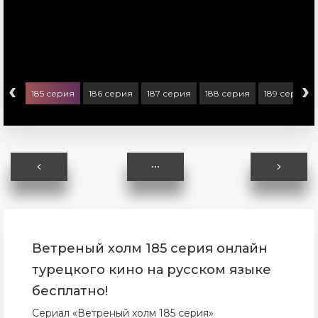
‹
›
ерия
185 серия
186 серия
187 серия
188 серия
189 серия
Ветреный холм 185 серия онлайн
турецкого кино на русском языке
бесплатно!
Сериал «Ветреный холм 185 серия»