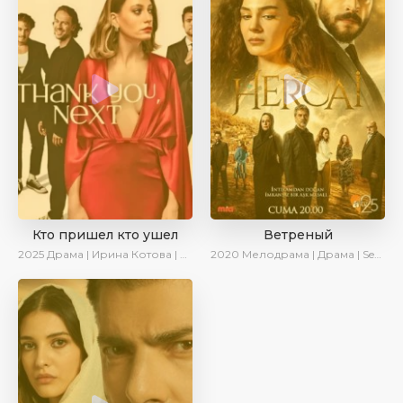
Кто пришел кто ушел
Ветреный
2025
Драма | Ирина Котова | Новинки | Сериалы 2025
2020
Мелодрама | Драма | SesDizi | Ирина Котова | AveTurk