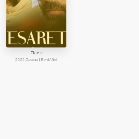
Плен
2022
Драма | BeniAffet