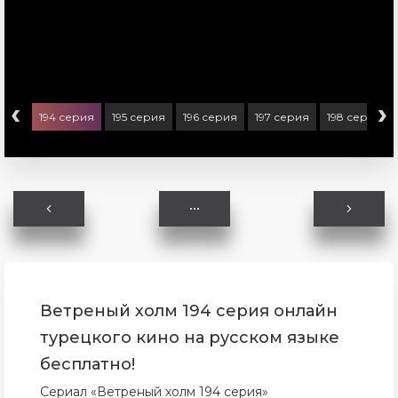
‹
›
ерия
194 серия
195 серия
196 серия
197 серия
198 серия
Ветреный холм 194 серия онлайн
турецкого кино на русском языке
бесплатно!
Сериал «Ветреный холм 194 серия»