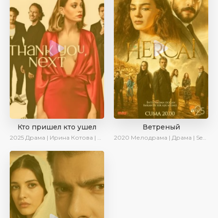
Кто пришел кто ушел
Ветреный
2025
Драма | Ирина Котова | Новинки | Сериалы 2025
2020
Мелодрама | Драма | SesDizi | Ирина Котова | AveTurk