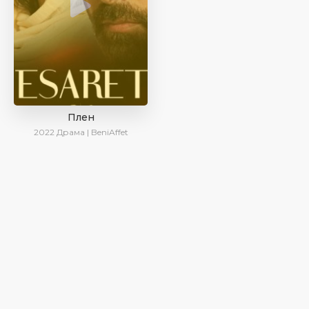
Плен
2022
Драма | BeniAffet