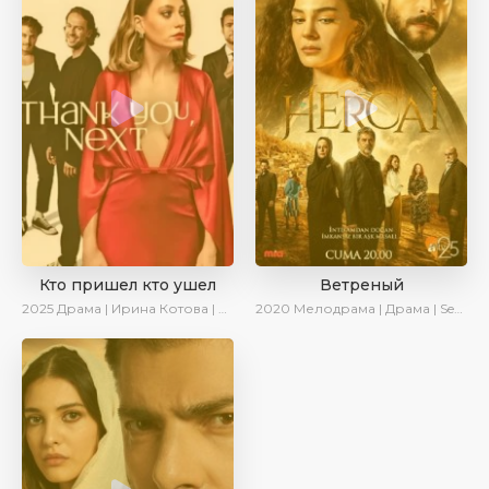
Кто пришел кто ушел
Ветреный
2025
Драма | Ирина Котова | Новинки | Сериалы 2025
2020
Мелодрама | Драма | SesDizi | Ирина Котова | AveTurk