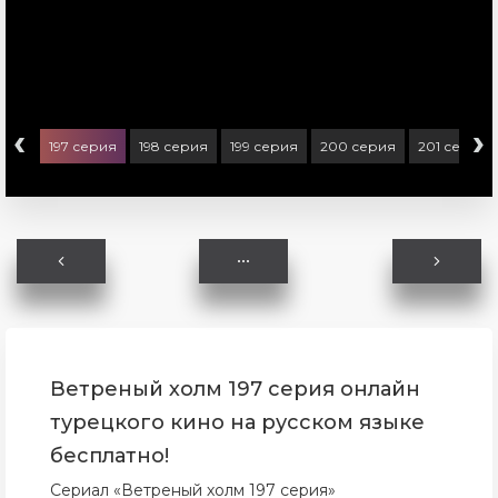
‹
›
ерия
197 серия
198 серия
199 серия
200 серия
201 серия
Ветреный холм 197 серия онлайн
турецкого кино на русском языке
бесплатно!
Сериал «Ветреный холм 197 серия»