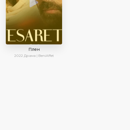
Плен
2022
Драма | BeniAffet