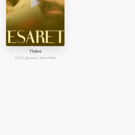
Плен
2022
Драма | BeniAffet