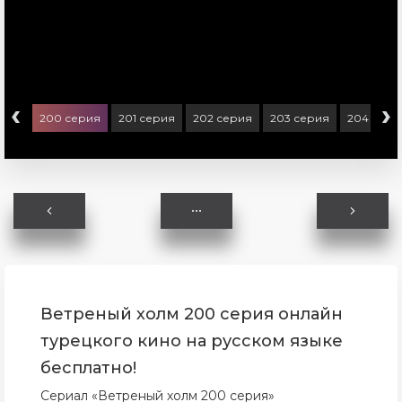
‹
›
ерия
200 серия
201 серия
202 серия
203 серия
204 сери
Ветреный холм 200 серия онлайн
турецкого кино на русском языке
бесплатно!
Сериал «Ветреный холм 200 серия»