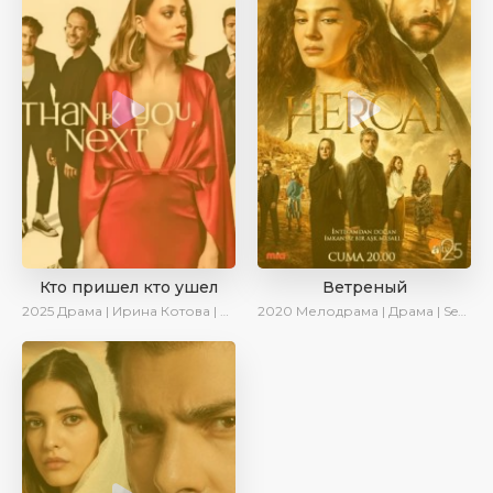
Кто пришел кто ушел
Ветреный
2025
Драма | Ирина Котова | Новинки | Сериалы 2025
2020
Мелодрама | Драма | SesDizi | Ирина Котова | AveTurk