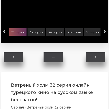
‹
›
ерия
32 серия
33 серия
34 серия
35 серия
36 серия
37
Ветреный холм 32 серия онлайн
турецкого кино на русском языке
бесплатно!
Сериал «Ветреный холм 32 серия»