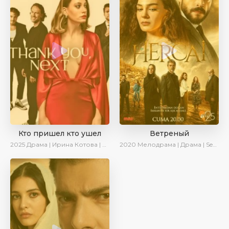
Кто пришел кто ушел
Ветреный
2025
Драма | Ирина Котова | Новинки | Сериалы 2025
2020
Мелодрама | Драма | SesDizi | Ирина Котова | AveTurk