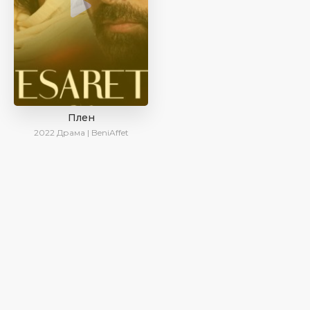
Плен
2022
Драма | BeniAffet