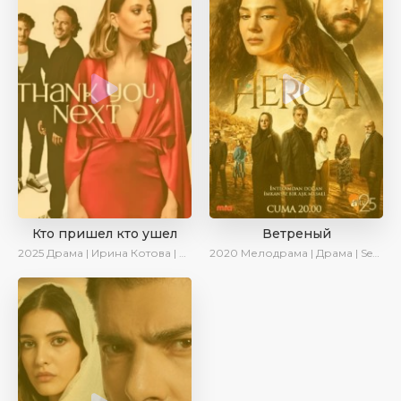
Кто пришел кто ушел
Ветреный
2025
Драма | Ирина Котова | Новинки | Сериалы 2025
2020
Мелодрама | Драма | SesDizi | Ирина Котова | AveTurk