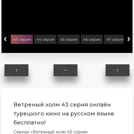
‹
›
ерия
43 серия
44 серия
45 серия
46 серия
47 серия
48
Ветреный холм 43 серия онлайн
турецкого кино на русском языке
бесплатно!
Сериал «Ветреный холм 43 серия»