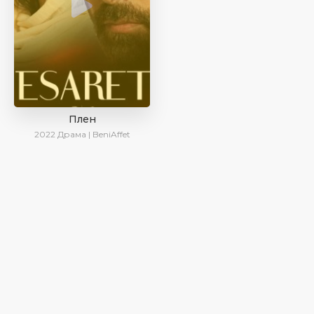
Плен
2022
Драма | BeniAffet