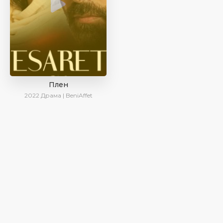
Плен
2022
Драма | BeniAffet