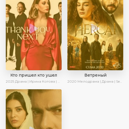
Кто пришел кто ушел
Ветреный
2025
Драма | Ирина Котова | Новинки | Сериалы 2025
2020
Мелодрама | Драма | SesDizi | Ирина Котова | AveTurk