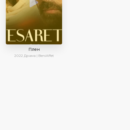
Плен
2022
Драма | BeniAffet