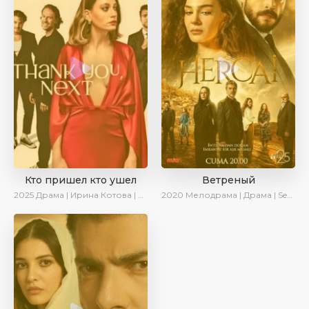
Кто пришел кто ушел
Ветреный
2025
Драма | Ирина Котова | Новинки | Сериалы 2025
2020
Мелодрама | Драма | SesDizi | Ирина Котова | AveTurk