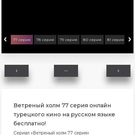
‹
›
ерия
77 серия
78 серия
79 серия
80 серия
81 серия
82
Ветреный холм 77 серия онлайн
турецкого кино на русском языке
бесплатно!
Сериал «Ветреный холм 77 серия»