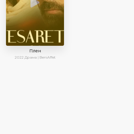
Плен
2022
Драма | BeniAffet