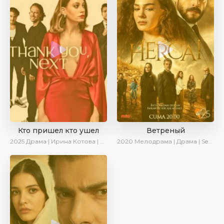
Кто пришел кто ушел
Ветреный
2025
Драма | Ирина Котова | Новинки | Сериалы 2025
2020
Мелодрама | Драма | SesDizi | Ирина Котова | AveTurk