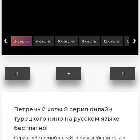
‹
›
ерия
8 серия
9 серия
10 серия
11 серия
12 серия
13 сер
Ветреный холм 8 серия онлайн
турецкого кино на русском языке
бесплатно!
Сериал «Ветреный холм 8 серия» действительно