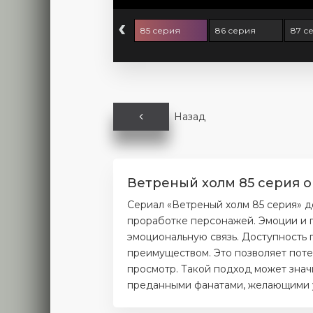
‹
3 серия
84 серия
85 серия
86 серия
87 с
Назад
Ветреный холм 85 серия о
Сериал «Ветреный холм 85 серия» д
проработке персонажей. Эмоции и п
эмоциональную связь. Доступность 
преимуществом. Это позволяет поте
просмотр. Такой подход может значи
преданными фанатами, желающими уз