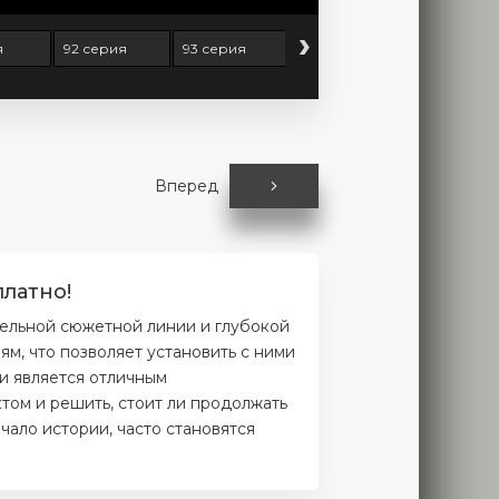
›
я
92 серия
93 серия
94 серия
95 серия
Вперед
латно!
тельной сюжетной линии и глубокой
м, что позволяет установить с ними
и является отличным
том и решить, стоит ли продолжать
чало истории, часто становятся