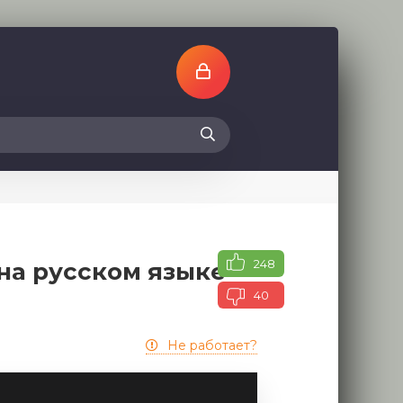
248
на русском языке
40
Не работает?