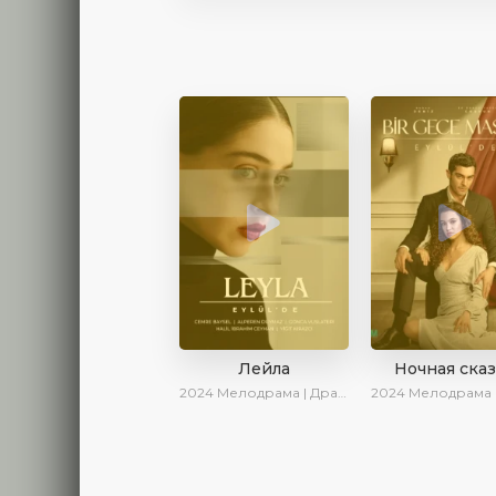
Лейла
Ночная ска
2024
Мелодрама | Драма | Ирина Котова | AveTurk | AlisaDirilis | Сериалы 2024
2024
Мелодрама | Драма | Сер