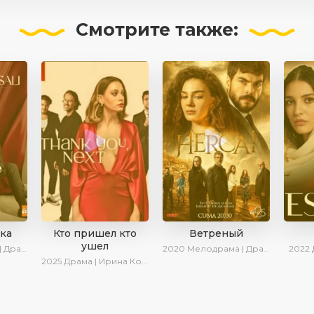
Смотрите
также:
зка
Кто пришел кто
Ветреный
ушел
иалы 2024
2020
Мелодрама | Драма | SesDizi | Ирина Котова | AveTurk
2022
2025
Драма | Ирина Котова | Новинки | Сериалы 2025