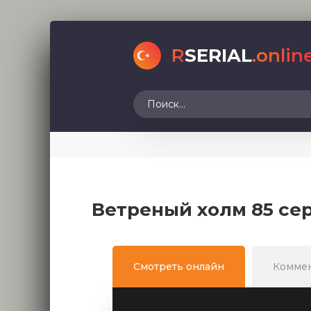
R
SERIAL
.onlin
Ветреный холм 85 се
Смотреть онлайн
Комме