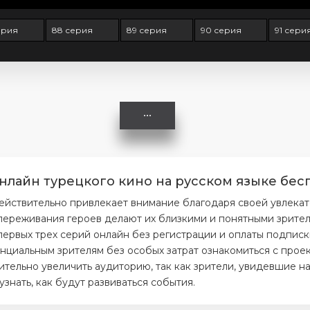
ерия
88 серия
89 серия
90 серия
91 сери
нлайн турецкого кино на русском языке бесп
ействительно привлекает внимание благодаря своей увлека
ереживания героев делают их близкими и понятными зрителя
первых трех серий онлайн без регистрации и оплаты подписк
нциальным зрителям без особых затрат ознакомиться с проек
тельно увеличить аудиторию, так как зрители, увидевшие на
нать, как будут развиваться события.