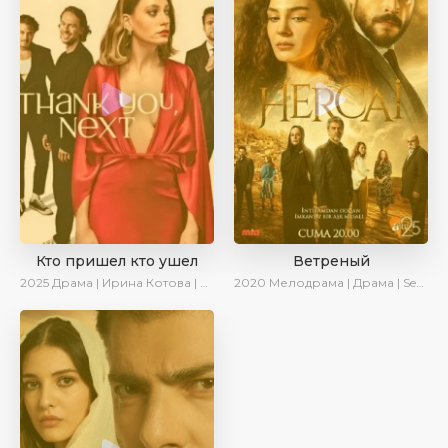
Кто пришел кто ушел
Ветреный
2025
Драма | Ирина Котова | Новинки | Сериалы 2025
2020
Мелодрама | Драма | SesDizi | Ирина Котова | AveTurk