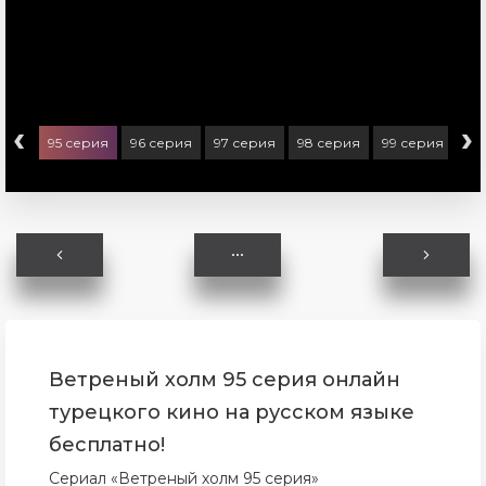
‹
›
ерия
95 серия
96 серия
97 серия
98 серия
99 серия
10
Ветреный холм 95 серия онлайн
турецкого кино на русском языке
бесплатно!
Сериал «Ветреный холм 95 серия»