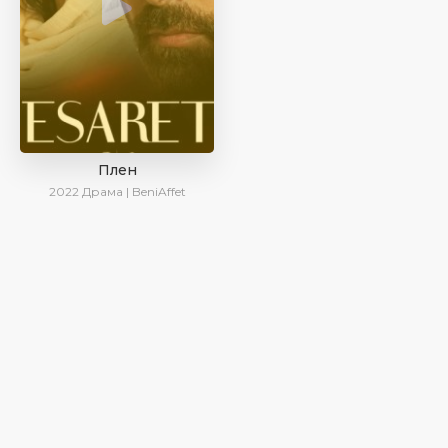
Плен
2022
Драма | BeniAffet