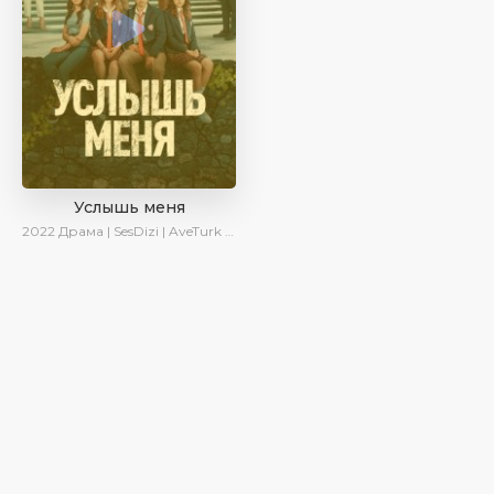
Услышь меня
2022
Драма | SesDizi | AveTurk | Turok1990