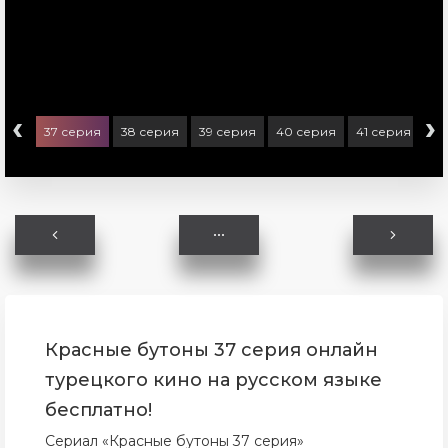
‹
›
ерия
37 серия
38 серия
39 серия
40 серия
41 серия
42
Красные бутоны 37 серия онлайн
турецкого кино на русском языке
бесплатно!
Сериал «Красные бутоны 37 серия»