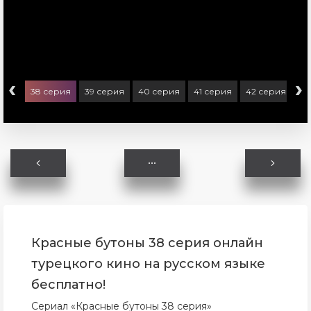
‹
›
ерия
38 серия
39 серия
40 серия
41 серия
42 серия
43
Красные бутоны 38 серия онлайн
турецкого кино на русском языке
бесплатно!
Сериал «Красные бутоны 38 серия»