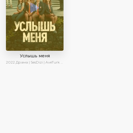
Услышь меня
2022
Драма | SesDizi | AveTurk | Turok1990