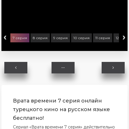
‹
›
ерия
7 серия
8 серия
9 серия
10 серия
11 серия
12 сер
Врата времени 7 серия онлайн
турецкого кино на русском языке
бесплатно!
Сериал «Врата времени 7 серия» действительно