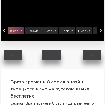
‹
›
ерия
8 серия
9 серия
10 серия
11 серия
12 серия
13 сер
Врата времени 8 серия онлайн
турецкого кино на русском языке
бесплатно!
Сериал «Врата времени 8 серия» действительно