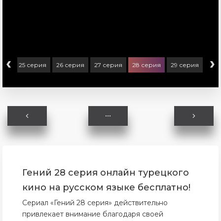
‹
›
рия
25 серия
26 серия
27 серия
28 серия
29 серия
30 
Гений 28 серия онлайн турецкого
кино на русском языке бесплатно!
Сериал «Гений 28 серия» действительно
привлекает внимание благодаря своей