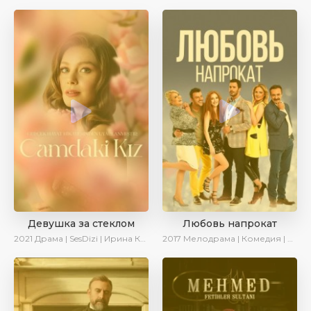
Девушка за стеклом
Любовь напрокат
2021
Драма | SesDizi | Ирина Котова
2017
Мелодрама | Комедия | Ирина Котова