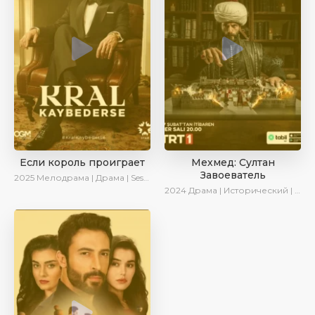
Если король проиграет
Мехмед: Султан
Завоеватель
2025
Мелодрама | Драма | SesDizi | Ирина Котова | AlisaDirilis | Turok1990 | Новинки | Сериалы 2025
2024
Драма | Исторический | AlisaDirilis | Сериалы 2024