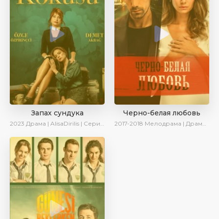
Запах сундука
Черно-белая любовь
2023
Драма | AlisaDirilis | Сериалы 2023
2017-2018
Мелодрама | Драма | Боевик | SesDizi