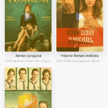
Запах сундука
Черно-белая любовь
2023
Драма | AlisaDirilis | Сериалы 2023
2017-2018
Мелодрама | Драма | Боевик | SesDizi