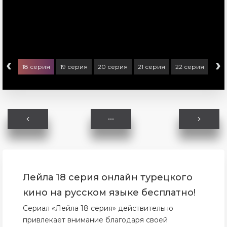
‹
›
ерия
18 серия
19 серия
20 серия
21 серия
22 серия
23 
Лейла 18 серия онлайн турецкого
кино на русском языке бесплатно!
Сериал «Лейла 18 серия» действительно
привлекает внимание благодаря своей