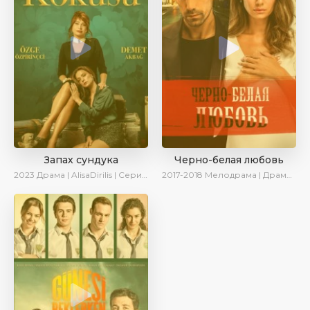
Запах сундука
Черно-белая любовь
2023
Драма | AlisaDirilis | Сериалы 2023
2017-2018
Мелодрама | Драма | Боевик | SesDizi