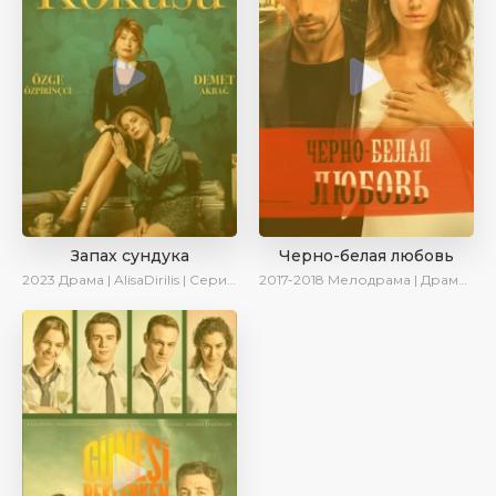
Запах сундука
Черно-белая любовь
2023
Драма | AlisaDirilis | Сериалы 2023
2017-2018
Мелодрама | Драма | Боевик | SesDizi