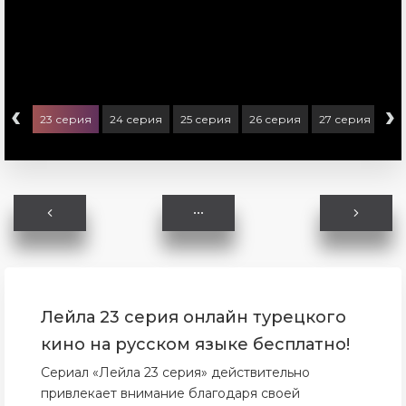
‹
›
ерия
23 серия
24 серия
25 серия
26 серия
27 серия
28
Лейла 23 серия онлайн турецкого
кино на русском языке бесплатно!
Сериал «Лейла 23 серия» действительно
привлекает внимание благодаря своей