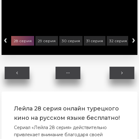
‹
›
ерия
28 серия
29 серия
30 серия
31 серия
32 серия
33
Лейла 28 серия онлайн турецкого
кино на русском языке бесплатно!
Сериал «Лейла 28 серия» действительно
привлекает внимание благодаря своей