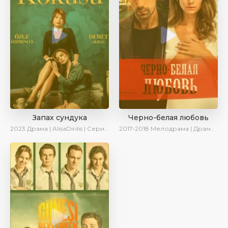
Запах сундука
Черно-белая любовь
2023
Драма | AlisaDirilis | Сериалы 2023
2017-2018
Мелодрама | Драма | Боевик | SesDizi