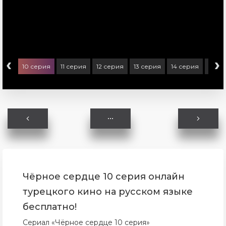
‹
›
ерия
10 серия
11 серия
12 серия
13 серия
14 серия
15 се
Чёрное сердце 10 серия онлайн
турецкого кино на русском языке
бесплатно!
Сериал «Чёрное сердце 10 серия»