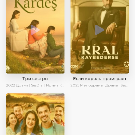
Три сестры
Если король проиграет
2022
Драма | SesDizi | Ирина Котова | AveTurk
2025
Мелодрама | Драма | SesDizi | Ирина Котова | AlisaDirilis | Turok1990 | Новинки | Сериалы 2025