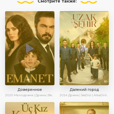
Смотрите
также:
Доверенное
Далекий город
2020
Мелодрама | Драма | BeniAffet
2024
Драма | SesDizi | AlisaDirilis | Сериалы 2024