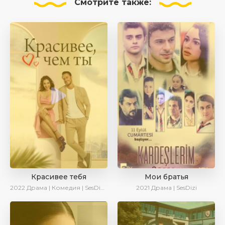
Смотрите
также:
Красивее тебя
Мои братья
2022
Драма | Комедия | SesDizi | AveTurk | Turok1990
2021
Драма | SesDizi