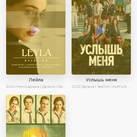
Лейла
Услышь меня
2024
Мелодрама | Драма | Ирина Котова | AveTurk | AlisaDirilis | Сериалы 2024
2022
Драма | SesDizi | AveTurk | Turok1990