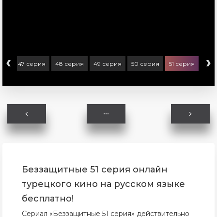
‹
›
рия
47 серия
48 серия
49 серия
50 серия
51 серия
Беззащитные 51 серия онлайн
турецкого кино на русском языке
бесплатно!
Сериал «Беззащитные 51 серия» действительно