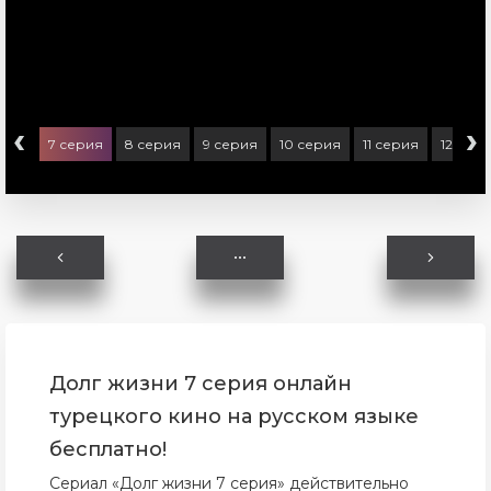
‹
›
ерия
7 серия
8 серия
9 серия
10 серия
11 серия
12 сер
Долг жизни 7 серия онлайн
турецкого кино на русском языке
бесплатно!
Сериал «Долг жизни 7 серия» действительно