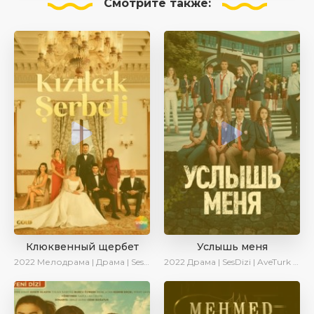
Смотрите
также:
Клюквенный щербет
Услышь меня
2022
Мелодрама | Драма | SesDizi
2022
Драма | SesDizi | AveTurk | Turok1990