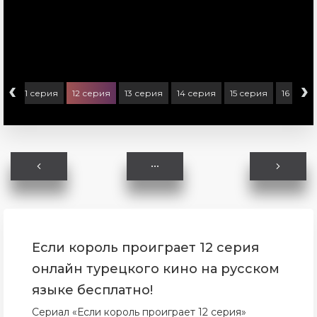
‹
›
ия
11 серия
12 серия
13 серия
14 серия
15 серия
16 сери
Если король проиграет 12 серия
онлайн турецкого кино на русском
языке бесплатно!
Сериал «Если король проиграет 12 серия»