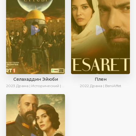
Селахаддин Эйюби
Плен
2023
Драма | Исторический | Сериалы 2023
2022
Драма | BeniAffet