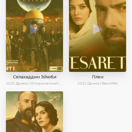
Селахаддин Эйюби
Плен
2023
Драма | Исторический | Сериалы 2023
2022
Драма | BeniAffet