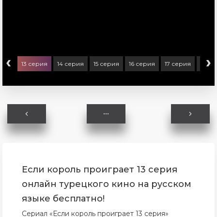
‹
›
ерия
13 серия
14 серия
15 серия
16 серия
17 серия
18 с
Если король проиграет 13 серия
онлайн турецкого кино на русском
языке бесплатно!
Сериал «Если король проиграет 13 серия»