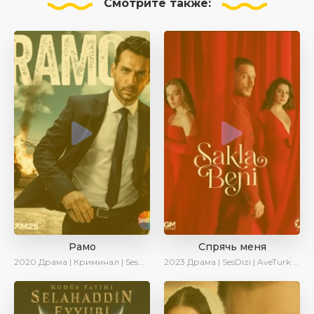
Смотрите
также:
Рамо
Спрячь меня
2020
Драма | Криминал | SesDizi | Ирина Котова
2023
Драма | SesDizi | AveTurk | AlisaDirilis | Сериалы 2023