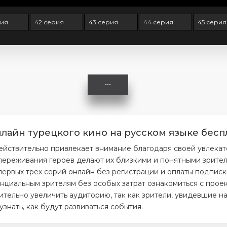
рия
42 серия
43 серия
44 серия
45 серия
лайн турецкого кино на русском языке бесп
ействительно привлекает внимание благодаря своей увлекат
ереживания героев делают их близкими и понятными зрителя
первых трех серий онлайн без регистрации и оплаты подписк
нциальным зрителям без особых затрат ознакомиться с проек
тельно увеличить аудиторию, так как зрители, увидевшие на
нать, как будут развиваться события.