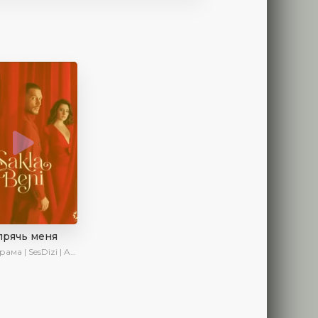
прячь меня
 | SesDizi | AveTurk | AlisaDirilis | Сериалы 2023