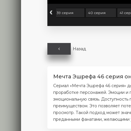
‹
 серия
38 серия
39 серия
40 серия
41 се
Назад
Мечта Эшрефа 46 серия он
Сериал «Мечта Эшрефа 46 серия» д
проработке персонажей. Эмоции и п
эмоциональную связь. Доступность 
преимуществом. Это позволяет поте
просмотр. Такой подход может значи
преданными фанатами, желающими уз