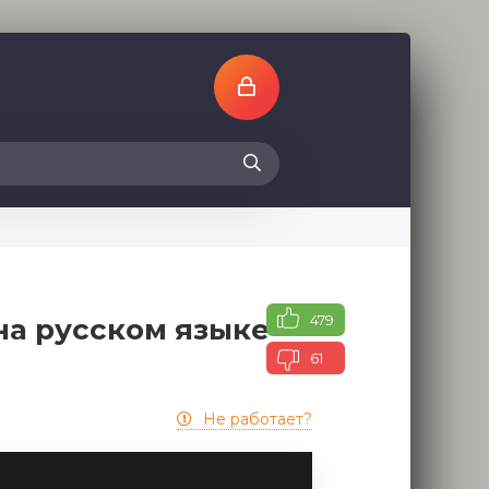
479
на русском языке
61
Не работает?