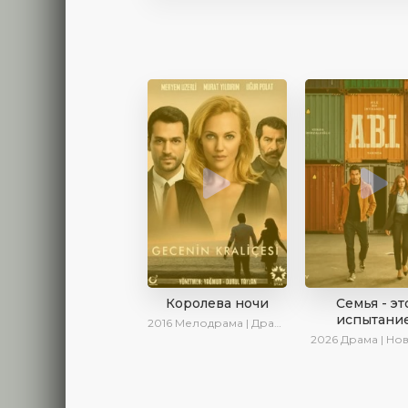
Королева ночи
Семья - эт
испытани
2016
Мелодрама | Драма | Боевик | Turok1990
2026
Драма | Но