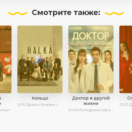
Смотрите
также:
о
Кольцо
Доктор в другой
С
е
жизни
2019
Драма | Боевик | Криминал
2023
Драма
винки
2026
Мелодрама | Драма | AlisaDirilis | Новинки