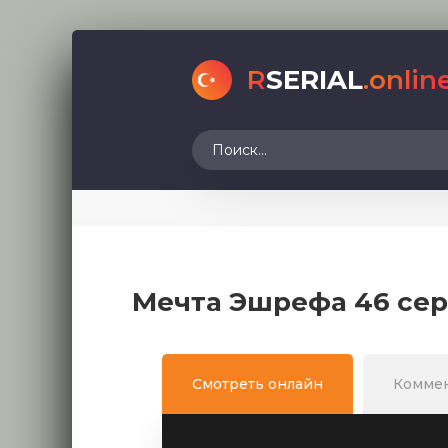
R
SERIAL
.onlin
Мечта Эшрефа 46 сер
Смотреть онлайн
Комме