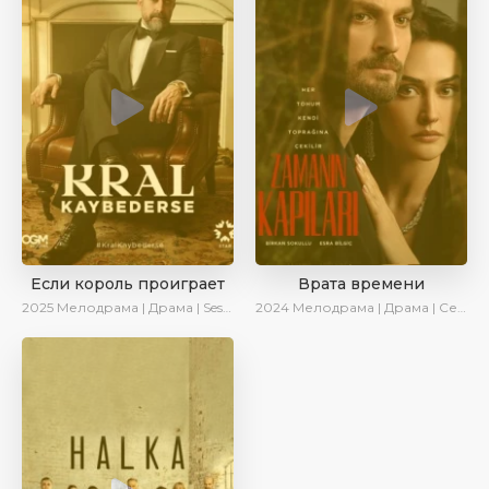
Если король проиграет
Врата времени
2025
Мелодрама | Драма | SesDizi | Ирина Котова | AlisaDirilis | Turok1990 | Новинки | Сериалы 2025
2024
Мелодрама | Драма | Сериалы 2024