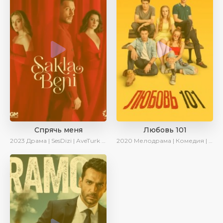
Спрячь меня
Любовь 101
2023
Драма | SesDizi | AveTurk | AlisaDirilis | Сериалы 2023
2020
Мелодрама | Комедия | Ирина Котова