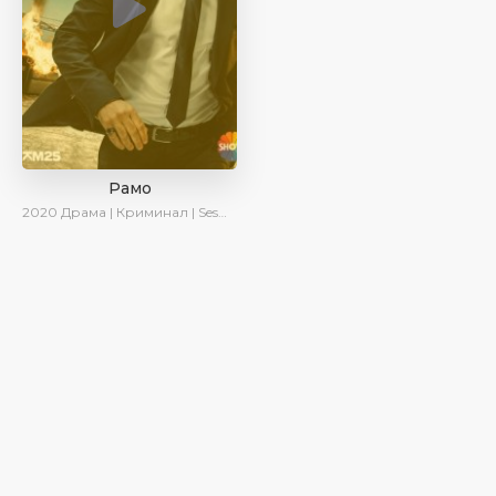
Рамо
2020
Драма | Криминал | SesDizi | Ирина Котова