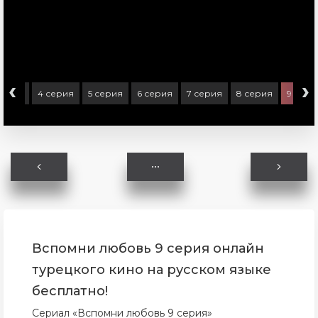
‹
›
серия
4 серия
5 серия
6 серия
7 серия
8 серия
9 сери
Вспомни любовь 9 серия онлайн
турецкого кино на русском языке
бесплатно!
Сериал «Вспомни любовь 9 серия»