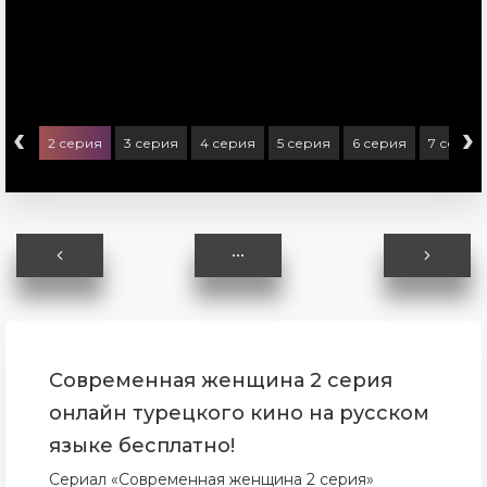
‹
›
ерия
2 серия
3 серия
4 серия
5 серия
6 серия
7 серия
Современная женщина 2 серия
онлайн турецкого кино на русском
языке бесплатно!
Сериал «Современная женщина 2 серия»