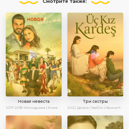
Смотрите
также:
Новая невеста
Три сестры
2017-2018
Мелодрама | Комедия | SesDizi
2022
Драма | SesDizi | Ирина Котова | AveTurk