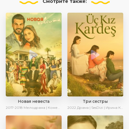
Смотрите
также:
Новая невеста
Три сестры
2017-2018
Мелодрама | Комедия | SesDizi
2022
Драма | SesDizi | Ирина Котова | AveTurk