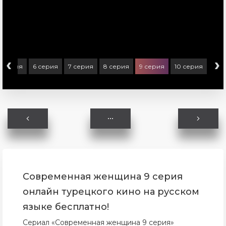
‹
›
5 серия
6 серия
7 серия
8 серия
9 серия
10 серия
Современная женщина 9 серия
онлайн турецкого кино на русском
языке бесплатно!
Сериал «Современная женщина 9 серия»