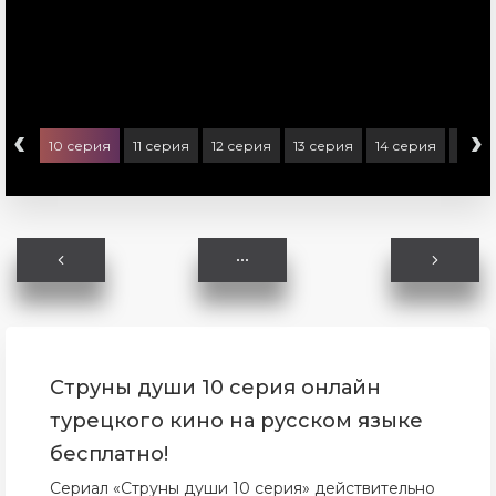
‹
›
ерия
10 серия
11 серия
12 серия
13 серия
14 серия
15 се
Струны души 10 серия онлайн
турецкого кино на русском языке
бесплатно!
Сериал «Струны души 10 серия» действительно