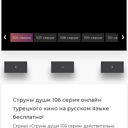
‹
›
ерия
106 серия
107 серия
108 серия
109 серия
110 серия
Струны души 106 серия онлайн
турецкого кино на русском языке
бесплатно!
Сериал «Струны души 106 серия» действительно