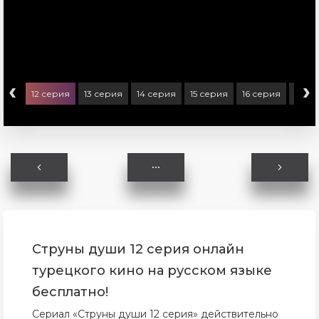
‹
›
ерия
12 серия
13 серия
14 серия
15 серия
16 серия
17 се
Струны души 12 серия онлайн
турецкого кино на русском языке
бесплатно!
Сериал «Струны души 12 серия» действительно