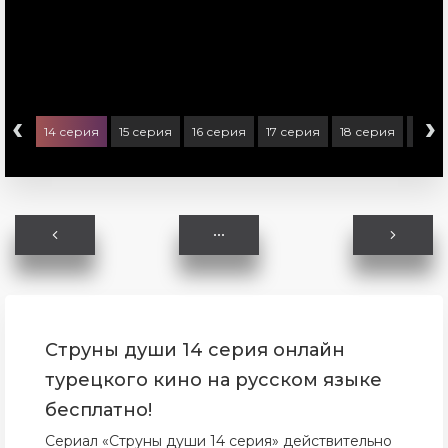
‹
›
ерия
14 серия
15 серия
16 серия
17 серия
18 серия
19 с
Струны души 14 серия онлайн
турецкого кино на русском языке
бесплатно!
Сериал «Струны души 14 серия» действительно